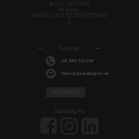
REGON: 385135813
Nr konta:
2211402004000039027959407
2
Kontakt
tel.
880-362-508
biuro@projektsport.eu
DO POBRANIA
Jesteśmy na