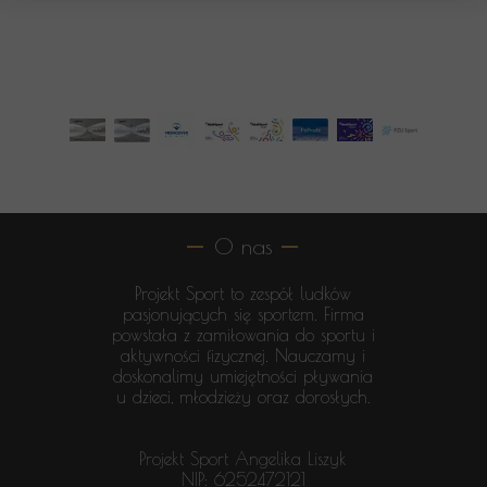
O nas
Projekt Sport to zespół ludków
pasjonujących się sportem. Firma
powstała z zamiłowania do sportu i
aktywności fizycznej. Nauczamy i
doskonalimy umiejętności pływania
u dzieci, młodzieży oraz dorosłych.
Projekt Sport Angelika Liszyk
NIP: 6252472121