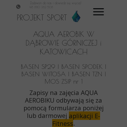
Zadzwoń do nas i dowiedz się więcej!
+48 880 362 508
PROJEKT SPORT
AQUA AEROBIK W
DĄBROWIE GÓRNICZEJ i
KATOWICACH
BASEN SP29 | BASEN SPODEK |
BASEN WITOSA | BASEN TZN |
MOS ZSIP nr 1
Zapisy na zajęcia AQUA
AEROBIKU odbywają się za
pomocą formularza poniżej
lub darmowej
aplikacji E-
.
Fitness