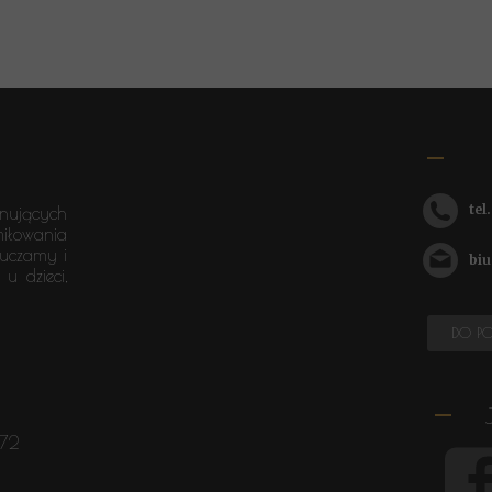
tel
onujących
miłowania
auczamy i
biuro
u dzieci,
DO P
72