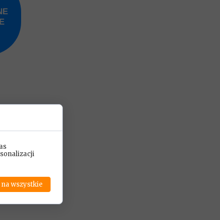
NE
E
as
sonalizacji
 na wszystkie