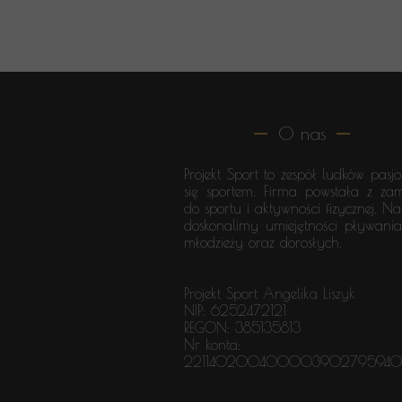
O nas
Projekt Sport to zespół ludków pasj
się sportem. Firma powstała z za
do sportu i aktywności fizycznej. N
doskonalimy umiejętności pływania 
młodzieży oraz dorosłych.
Projekt Sport Angelika Liszyk
NIP: 6252472121
REGON: 385135813
Nr konta:
221140200400003902795940