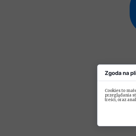
Zgoda na pl
Cookies to mał
przeglądania s
treści, oraz ana