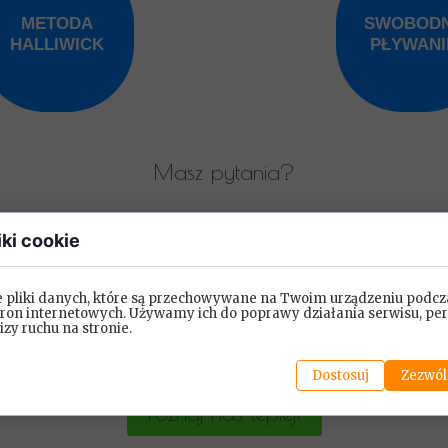
METODA
SWOBOD
HALLIWICK
PŁYWANI
Masz pytania?
iki cookie
e pliki danych, które są przechowywane na Twoim urządzeniu podcz
tron internetowych. Używamy ich do poprawy działania serwisu, per
lizy ruchu na stronie.
Dostosuj
Zezwól
Poznaj nas lepiej!