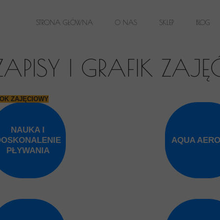
STRONA GŁÓWNA
O NAS
SKLEP
BLOG
LOKALIZACJE
ZAPISY I GRAFIK ZAJĘ
ROK ZAJĘCIOWY
NAUKA I
DOSKONALENIE
AQUA AERO
PŁYWANIA