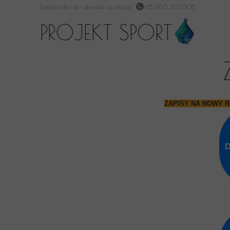
Zadzwoń do nas i dowiedz się więcej!
+48 880 362 508
PROJEKT SPORT
ZAPISY NA NOWY 