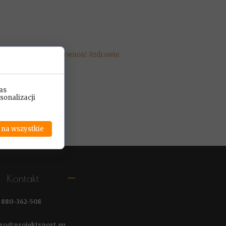
doskonalenie
#aktywność
#zdrowie
as
sonalizacji
 na wszystkie
Kontakt
.
880-362-508
@projektsport.eu