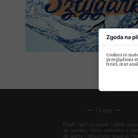
Zgoda na pl
Cookies to mał
przeglądania s
treści, oraz ana
O nas
Projekt Sport to zespół ludków pasj
się sportem. Firma powstała z za
do sportu i aktywności fizycznej. N