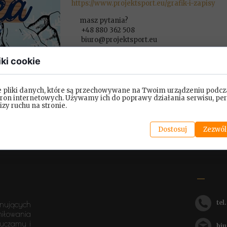
https://www.projektsport.eu/grafik-i-zapisy
masz pytania?
+48 880 362 508
biuro@projektsport.eu
#projektsport
#ferie
#naukaplywania
#sport
#
iki cookie
e pliki danych, które są przechowywane na Twoim urządzeniu podcz
tron internetowych. Używamy ich do poprawy działania serwisu, per
lizy ruchu na stronie.
Dostosuj
Zezwól
tel
onujących
miłowania
auczamy i
biuro