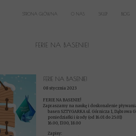
STRONA GŁÓWNA
O NAS
SKLEP
BLOG
LOKALIZACJE
FERIE NA BASENIE!
FERIE NA BASENIE!
08 stycznia 2023
FERIE NA BASENIE!
Zapraszamy na naukę i doskonalenie pływania
basen SZTYGARKA ul. Górnicza 1, Dąbrowa G
poniedziałki i środy (od 16.01 do 25.01)
16.00, 17.00, 18.00
Zapisy: