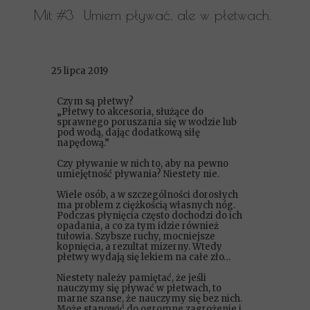
Mit #3
Umiem pływać, ale w płetwach.
25 lipca 2019
Czym są płetwy?
„Płetwy to akcesoria, służące do
sprawnego poruszania się w wodzie lub
pod wodą, dając dodatkową siłę
napędową.”
Czy pływanie w nich to, aby na pewno
umiejętność pływania? Niestety nie.
Wiele osób, a w szczególności dorosłych
ma problem z ciężkością własnych nóg.
Podczas płynięcia często dochodzi do ich
opadania, a co za tym idzie również
tułowia. Szybsze ruchy, mocniejsze
kopnięcia, a rezultat mizerny. Wtedy
płetwy wydają się lekiem na całe zło…
Niestety należy pamiętać, że jeśli
nauczymy się pływać w płetwach, to
marne szanse, że nauczymy się bez nich.
Może stanowić do ogromne zagrożenie i