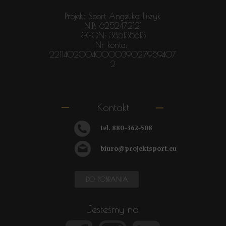
Projekt Sport Angelika Liszyk
NIP: 6252472121
REGON: 385135813
Nr konta:
2211402004000039027959407
2
Kontakt
tel.
880-362-508
biuro@projektsport.eu
DO POBRANIA
Jesteśmy na