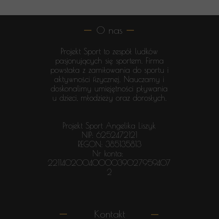
O nas
Projekt Sport to zespół ludków
pasjonujących się sportem. Firma
powstała z zamiłowania do sportu i
aktywności fizycznej. Nauczamy i
doskonalimy umiejętności pływania
u dzieci, młodzieży oraz dorosłych.
Projekt Sport Angelika Liszyk
NIP: 6252472121
REGON: 385135813
Nr konta:
2211402004000039027959407
2
Kontakt