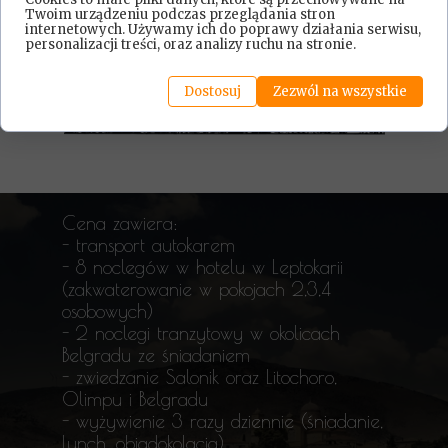
Twoim urządzeniu podczas przeglądania stron
internetowych. Używamy ich do poprawy działania serwisu,
personalizacji treści, oraz analizy ruchu na stronie.
Dostosuj
Zezwól na wszystkie
Cena zawiera:
- transport autokarem
- 8 noclegów w hotelu w Leptokarii
(zakwaterowanie w pokojach 2,3,4
osobowych)
- 2 noclegi tranzytowy w okolicach
Belgradu ze śniadaniem
- zwiedzanie Salonik oraz Litochoro,
Olimpu i Belgradu
- wyżywienie 3 razy dziennie (śniadanie,
lunch, obiadokolacja)