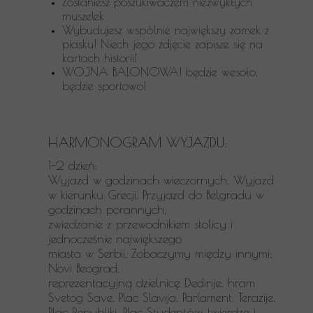
Zostaniesz poszukiwaczem niezwykłych
muszelek
Wybudujesz wspólnie największy zamek z
piasku! Niech jego zdjęcie zapisze się na
kartach historii!
WOJNA BALONOWA! będzie wesoło,
będzie sportowo!
HARMONOGRAM WYJAZDU:
1-2 dzień:
Wyjazd w godzinach wieczornych. Wyjazd
w
kierunku Grecji. Przyjazd do Belgradu w
godzinach porannych,
zwiedzanie z przewodnikiem stolicy i
jednocześnie największego
miasta w Serbii. Zobaczymy między innymi:
Novi Beograd,
reprezentacyjną dzielnicę Dedinje, hram
Svetog Save, Plac Slavija,
Parlament, Terazije,
Plac Republiki, Plac Studentów, twierdzę i