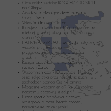
Odwiedzisz siedzibę BOGÓW GRECKICH
na Olimpie
Zwiedzisz zapierające dech miasta w
Grecji i Serbii
Wieczór filmowy? Jasne!
Poczujesz urok nadmorskich spacerów po
miękkiej, greckiej plaży podczas zachodu
słońca
KALIMERA GRECJA! Spędzisz klimatyczny
wieczór przy wspólnym
przygotowywaniu wieczoru w stylu
greckim
Ruszysz bioderkami w wakacyjnych
rytmach Zorby
Wspomnień czar? Oczywiście! Dlatego
sesja zdjęciowa przy najpiękniejszych
zachodach słońca Cię nie ominie
Magiczne wspomnienia? Tak! Wspólnie
nagramy obozowy teledysk!
Lubisz sport? Siatkówka plażowa,
waterpolo, a może beach soccer..,,
najważniesze, że aktywnie!