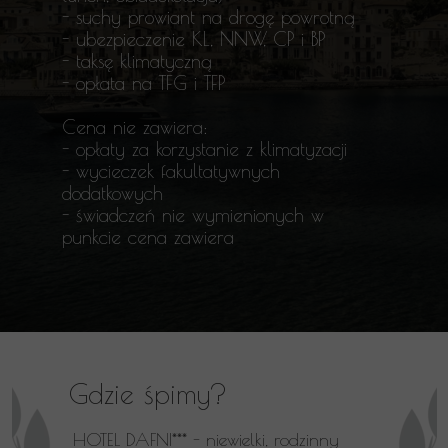
- suchy prowiant na drogę powrotną
- ubezpieczenie KL, NNW, CP i BP
- taksę klimatyczną
- opłata na TFG i TFP
Cena nie zawiera:
- opłaty za korzystanie z klimatyzacji
- wycieczek fakultatywnych
dodatkowych
- świadczeń nie wymienionych w
punkcie cena zawiera
Gdzie śpimy?
HOTEL DAFNI*** - niewielki, rodzinny