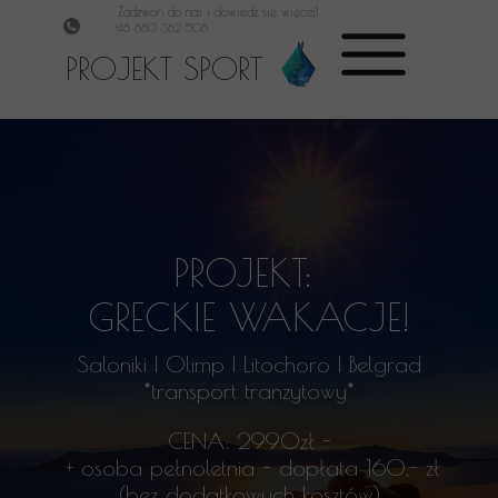
Zadzwoń do nas i dowiedz się więcej!
+48 880 362 508
PROJEKT SPORT
PROJEKT:
GRECKIE WAKACJE!
Saloniki | Olimp | Litochoro | Belgrad
*transport tranzytowy*
CENA: 2990zł -
+ osoba pełnoletnia - dopłata 160,- zł
(bez dodatkowych kosztów)