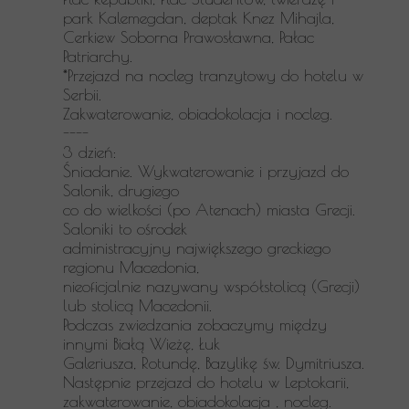
park
Kalemegdan, deptak Knez Mihajla,
Cerkiew Soborna Prawosławna,
Pałac
Patriarchy.
*Przejazd na nocleg tranzytowy do hotelu w
Serbii.
Zakwaterowanie, obiadokolacja i nocleg.
----
3 dzień:
Śniadanie. Wykwaterowanie i przyjazd do
Salonik, drugiego
co do wielkości (po Atenach) miasta Grecji.
Saloniki to ośrodek
administracyjny największego greckiego
regionu Macedonia,
nieoficjalnie nazywany współstolicą (Grecji)
lub stolicą Macedonii.
Podczas zwiedzania zobaczymy między
innymi Białą Wieżę, Łuk
Galeriusza, Rotundę, Bazylikę św. Dymitriusza.
Następnie przejazd do
hotelu w Leptokarii,
zakwaterowanie, obiadokolacja , nocleg.