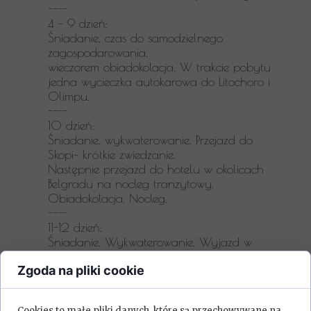
----
4 – 9 dzień:
Śniadanie, czas do samodzielnego
zagospodarowania,
wieczorem
obiadokolacja.
W trakcie pobytu
jedna
wycieczka autokarowa do Litochoro i
Olimpu.
----
10 dzień:
Śniadanie, wykwaterowanie. Przejazd do
Skopi– krótkie zwiedzanie.
Następnie przejazd do hotelu w okolicach
Belgradu na nocleg tranzytowy.
Obiadokolacja. Nocleg.
----
11-12 dzień:
Śniadanie. Wykwaterowanie. Wyjazd w
drogę powrotna. Przyjazd do Polski w
Zgoda na pliki cookie
godzinach późnowieczornych
Cookies to małe pliki danych, które są przechowywane na