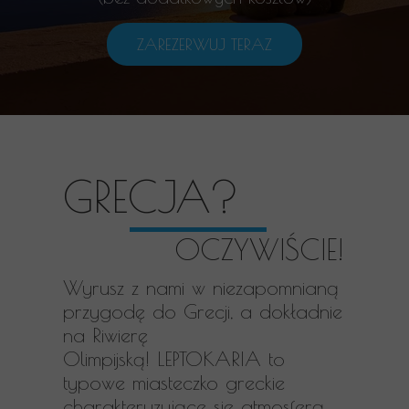
ZAREZERWUJ TERAZ
GRECJA?
OCZYWIŚCIE!
Wyrusz z nami w niezapomnianą
przygodę do Grecji, a dokładnie
na Riwierę
Olimpijską! LEPTOKARIA to
typowe miasteczko greckie
charakteryzujące się atmosferą